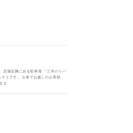
 店舗近隣にある駐車場 『三井のリパ
れるそうです。 お車でお越しのお客様
ませ。