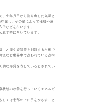
で、生年月日から割り出した九星と
類存在し、その星によって性格や運
方位などを占います。
め直す時に向いています。
勢、才能や資質等を判断する占術で
流派など世界中で占われている占術
天的な形質を表しているとされてい
康状態の改善を行っていくエネルギ
もしくは患部の上に手をかざすこと