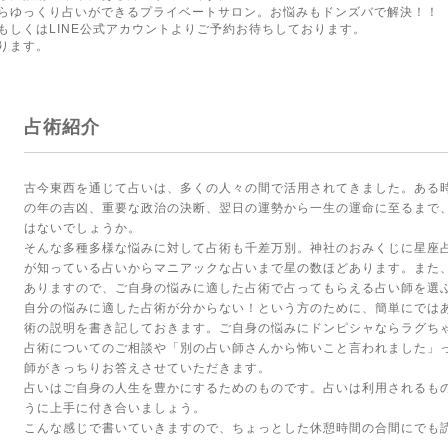
らゆっくり占いができるプライベートサロン。お悩みもドンズバで解決！！
もしくはLINE公式アカウントよりご予約お待ちしております。
ります。
占術紹介
古今東西を通じて占いは、多くの人々の間で活用されてきました。ある
の年の吉凶、重要な政治の決断、翌日の運勢から一生の運命に至るまで
はないでしょうか。
そんな多種多様な悩みに対して占術も千差万別。神社のおみくじに星座
が知っている占いからマニアックな占いまで星の数ほどあります。また
ありますので、ご自身の悩みに適した占術で占ってもらえる占い師を選
自分の悩みに適した占術が分からない！という方のために、簡単にでは
術の説明を書き記しておきます。ご自身の悩みにドンピシャならラグち
占術についてのご相談や「別の占い師さんから怖いこと言われました」
師がきっちりお答えさせていただきます。
占いはご自身の人生を豊かにするためのものです。占いは利用されるも
うに上手に付き合いましょう。
こんな感じで書いていきますので、ちょっとした休憩時間の合間にでも