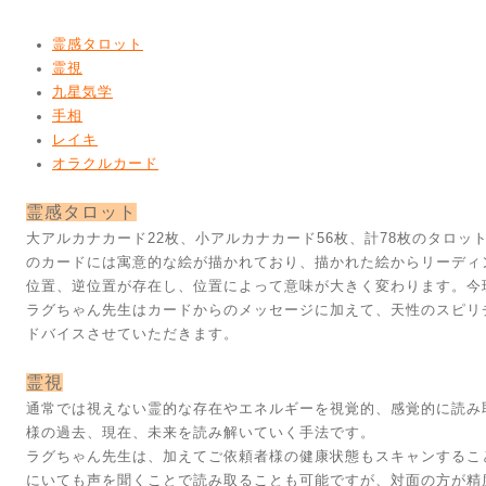
霊感タロット
霊視
九星気学
手相
レイキ
オラクルカード
霊感タロット
大アルカナカード22枚、小アルカナカード56枚、計78枚のタロ
のカードには寓意的な絵が描かれており、描かれた絵からリーディ
位置、逆位置が存在し、位置によって意味が大きく変わります。今
ラグちゃん先生はカードからのメッセージに加えて、天性のスピリ
ドバイスさせていただきます。
霊視
通常では視えない霊的な存在やエネルギーを視覚的、感覚的に読み
様の過去、現在、未来を読み解いていく手法です。
ラグちゃん先生は、加えてご依頼者様の健康状態もスキャンするこ
にいても声を聞くことで読み取ることも可能ですが、対面の方が精