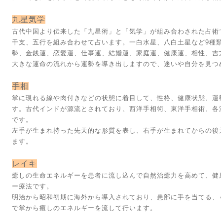
九星気学
古代中国より伝来した「九星術」と「気学」が組み合わされた占術
干支、五行を組み合わせて占います。一白水星、八白土星など9種
勢、金銭運、恋愛運、仕事運、結婚運、家庭運、健康運、相性、吉
大きな運命の流れから運勢を導き出しますので、迷いや自分を見つ
手相
掌に現れる線や肉付きなどの状態に着目して、性格、健康状態、運
す。古代インドが源流とされており、西洋手相術、東洋手相術、各
です。
左手が生まれ持った先天的な形質を表し、右手が生まれてからの後
ます。
レイキ
癒しの生命エネルギーを患者に流し込んで自然治癒力を高めて、健
ー療法です。
明治から昭和初期に海外から導入されており、患部に手を当てる、
で掌から癒しのエネルギーを流して行います。