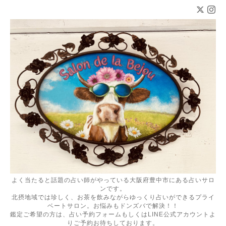
よく当たると話題の占い師がやっている大阪府豊中市にある占いサロ
ンです。
北摂地域では珍しく、お茶を飲みながらゆっくり占いができるプライ
ベートサロン。お悩みもドンズバで解決！！
鑑定ご希望の方は、占い予約フォームもしくはLINE公式アカウントよ
りご予約お待ちしております。