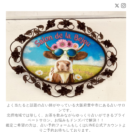
よく当たると話題の占い師がやっている大阪府豊中市にある占いサロ
ンです。
北摂地域では珍しく、お茶を飲みながらゆっくり占いができるプライ
ベートサロン。お悩みもドンズバで解決！！
鑑定ご希望の方は、占い予約フォームもしくはLINE公式アカウントよ
りご予約お待ちしております。