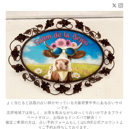
よく当たると話題の占い師がやっている大阪府豊中市にある占いサロ
ンです。
北摂地域では珍しく、お茶を飲みながらゆっくり占いができるプライ
ベートサロン。お悩みもドンズバで解決！！
鑑定ご希望の方は、占い予約フォームもしくはLINE公式アカウントよ
りご予約お待ちしております。