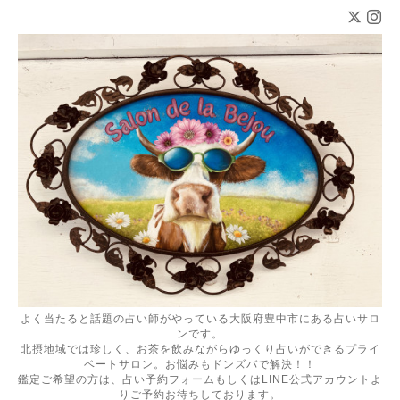
よく当たると話題の占い師がやっている大阪府豊中市にある占いサロ
ンです。
北摂地域では珍しく、お茶を飲みながらゆっくり占いができるプライ
ベートサロン。お悩みもドンズバで解決！！
鑑定ご希望の方は、占い予約フォームもしくはLINE公式アカウントよ
りご予約お待ちしております。