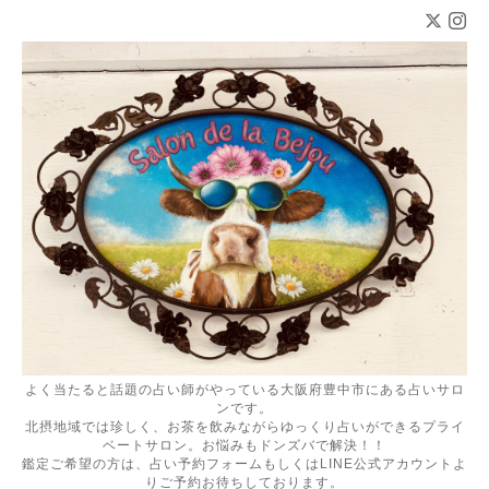
よく当たると話題の占い師がやっている大阪府豊中市にある占いサロ
ンです。
北摂地域では珍しく、お茶を飲みながらゆっくり占いができるプライ
ベートサロン。お悩みもドンズバで解決！！
鑑定ご希望の方は、占い予約フォームもしくはLINE公式アカウントよ
りご予約お待ちしております。