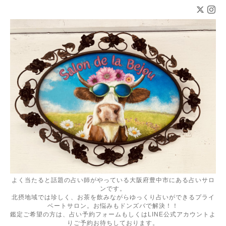
よく当たると話題の占い師がやっている大阪府豊中市にある占いサロ
ンです。
北摂地域では珍しく、お茶を飲みながらゆっくり占いができるプライ
ベートサロン。お悩みもドンズバで解決！！
鑑定ご希望の方は、占い予約フォームもしくはLINE公式アカウントよ
りご予約お待ちしております。