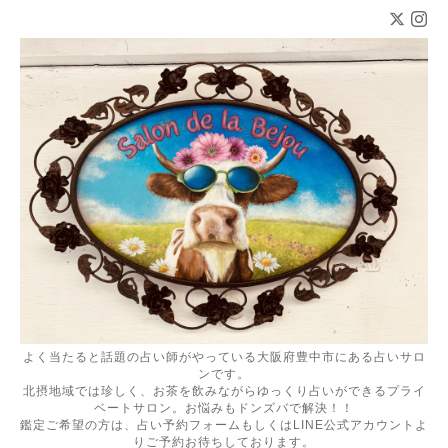
よく当たると話題の占い師がやっている大阪府豊中市にある占いサロ
ンです。
北摂地域では珍しく、お茶を飲みながらゆっくり占いができるプライ
ベートサロン。お悩みもドンズバで解決！！
鑑定ご希望の方は、占い予約フォームもしくはLINE公式アカウントよ
りご予約お待ちしております。