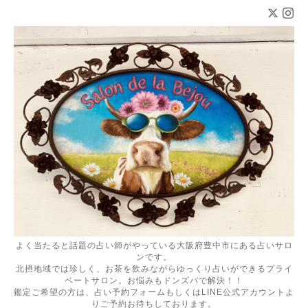
よく当たると話題の占い師がやっている大阪府豊中市にある占いサロ
ンです。
北摂地域では珍しく、お茶を飲みながらゆっくり占いができるプライ
ベートサロン。お悩みもドンズバで解決！！
鑑定ご希望の方は、占い予約フォームもしくはLINE公式アカウントよ
りご予約お待ちしております。