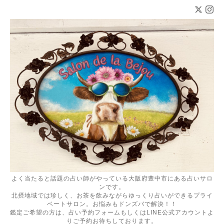
よく当たると話題の占い師がやっている大阪府豊中市にある占いサロ
ンです。
北摂地域では珍しく、お茶を飲みながらゆっくり占いができるプライ
ベートサロン。お悩みもドンズバで解決！！
鑑定ご希望の方は、占い予約フォームもしくはLINE公式アカウントよ
りご予約お待ちしております。