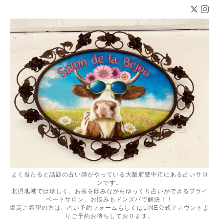
よく当たると話題の占い師がやっている大阪府豊中市にある占いサロ
ンです。
北摂地域では珍しく、お茶を飲みながらゆっくり占いができるプライ
ベートサロン。お悩みもドンズバで解決！！
鑑定ご希望の方は、占い予約フォームもしくはLINE公式アカウントよ
りご予約お待ちしております。