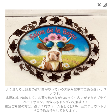
よく当たると話題の占い師がやっている大阪府豊中市にある占いサロ
ンです。
北摂地域では珍しく、お茶を飲みながらゆっくり占いができるプライ
ベートサロン。お悩みもドンズバで解決！！
鑑定ご希望の方は、占い予約フォームもしくはLINE公式アカウントよ
りご予約お待ちしております。