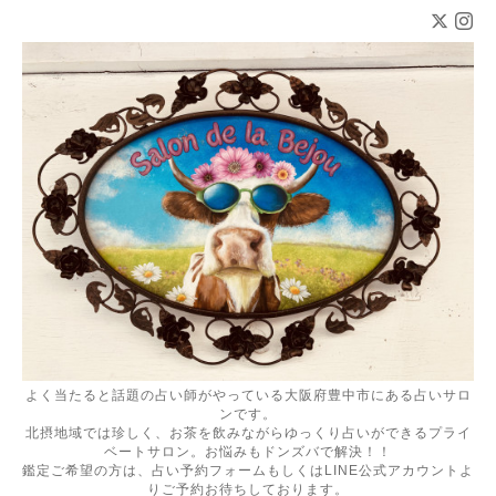
よく当たると話題の占い師がやっている大阪府豊中市にある占いサロ
ンです。
北摂地域では珍しく、お茶を飲みながらゆっくり占いができるプライ
ベートサロン。お悩みもドンズバで解決！！
鑑定ご希望の方は、占い予約フォームもしくはLINE公式アカウントよ
りご予約お待ちしております。