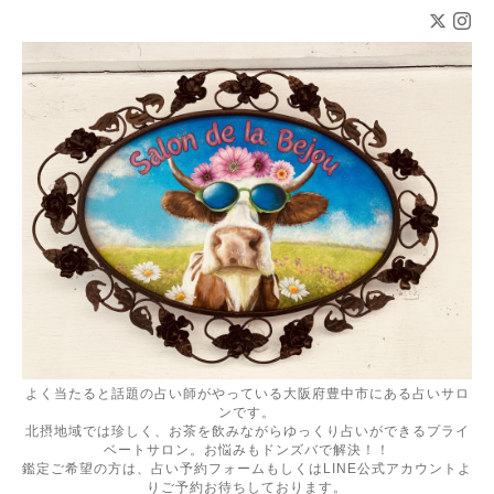
よく当たると話題の占い師がやっている大阪府豊中市にある占いサロ
ンです。
北摂地域では珍しく、お茶を飲みながらゆっくり占いができるプライ
ベートサロン。お悩みもドンズバで解決！！
鑑定ご希望の方は、占い予約フォームもしくはLINE公式アカウントよ
りご予約お待ちしております。