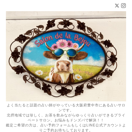
よく当たると話題の占い師がやっている大阪府豊中市にある占いサロ
ンです。
北摂地域では珍しく、お茶を飲みながらゆっくり占いができるプライ
ベートサロン。お悩みもドンズバで解決！！
鑑定ご希望の方は、占い予約フォームもしくはLINE公式アカウントよ
りご予約お待ちしております。