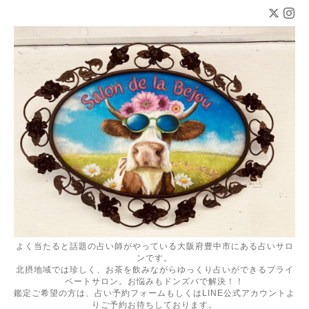
よく当たると話題の占い師がやっている大阪府豊中市にある占いサロ
ンです。
北摂地域では珍しく、お茶を飲みながらゆっくり占いができるプライ
ベートサロン。お悩みもドンズバで解決！！
鑑定ご希望の方は、占い予約フォームもしくはLINE公式アカウントよ
りご予約お待ちしております。